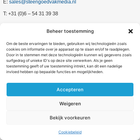
E:
sales@steengoedvakmedia.nl
T: +31 (0)6 – 54 31 39 38
Beheer toestemming
Home
Actueel
Algemene
Om de beste ervaringen te bieden, gebruiken wij technologieën zoals
Voorwaarden
cookies om informatie over je apparaat op te slaan en/of te raadplegen.
Nieuwsbrief
Project
Door in te stemmen met deze technologieën kunnen wij gegevens zoals
Privacy
surfgedrag of unieke ID's op deze site verwerken. Als je geen
Adverteren
Bedrijf
Statement
toestemming geeft of uw toestemming intrekt, kan dit een nadelige
invloed hebben op bepaalde functies en mogelijkheden.
Over
Agenda
Cookiebeleid
Plafond&Wand.info
(EU)
Magazines
Accepteren
Contact
Weigeren
© 2026 Plafond&Wand.info. Alle rechten voorbehouden.
Bekijk voorkeuren
Website door: Jemlix
Cookiebeleid