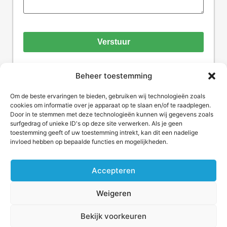
Verstuur
Beheer toestemming
Om de beste ervaringen te bieden, gebruiken wij technologieën zoals
cookies om informatie over je apparaat op te slaan en/of te raadplegen.
Home
Actueel
Algemene
Door in te stemmen met deze technologieën kunnen wij gegevens zoals
Voorwaarden
surfgedrag of unieke ID's op deze site verwerken. Als je geen
Nieuwsbrief
Project
toestemming geeft of uw toestemming intrekt, kan dit een nadelige
Privacy
invloed hebben op bepaalde functies en mogelijkheden.
Adverteren
Bedrijf
Statement
Over
Agenda
Cookiebeleid
Accepteren
Plafond&Wand.info
(EU)
Magazines
Weigeren
Contact
Bekijk voorkeuren