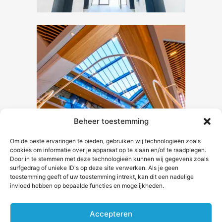
Beheer toestemming
Om de beste ervaringen te bieden, gebruiken wij technologieën zoals
cookies om informatie over je apparaat op te slaan en/of te raadplegen.
Home
Actueel
Algemene
Door in te stemmen met deze technologieën kunnen wij gegevens zoals
Voorwaarden
surfgedrag of unieke ID's op deze site verwerken. Als je geen
Nieuwsbrief
Project
toestemming geeft of uw toestemming intrekt, kan dit een nadelige
Privacy
invloed hebben op bepaalde functies en mogelijkheden.
Adverteren
Bedrijf
Statement
Over
Agenda
Cookiebeleid
Accepteren
Plafond&Wand.info