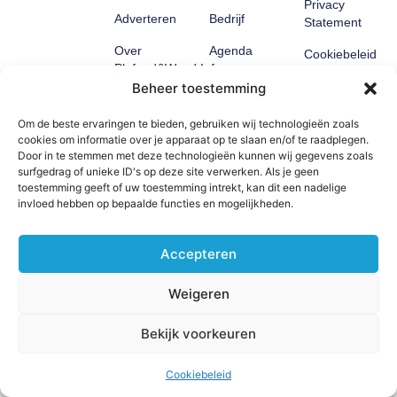
Privacy
Adverteren
Bedrijf
Statement
Over
Agenda
Cookiebeleid
Plafond&Wand.info
(EU)
Magazines
Beheer toestemming
Contact
Om de beste ervaringen te bieden, gebruiken wij technologieën zoals
cookies om informatie over je apparaat op te slaan en/of te raadplegen.
Door in te stemmen met deze technologieën kunnen wij gegevens zoals
© 2026 Plafond&Wand.info. Alle rechten voorbehouden.
surfgedrag of unieke ID's op deze site verwerken. Als je geen
Website door: Jemlix
toestemming geeft of uw toestemming intrekt, kan dit een nadelige
invloed hebben op bepaalde functies en mogelijkheden.
Accepteren
Weigeren
Bekijk voorkeuren
Cookiebeleid